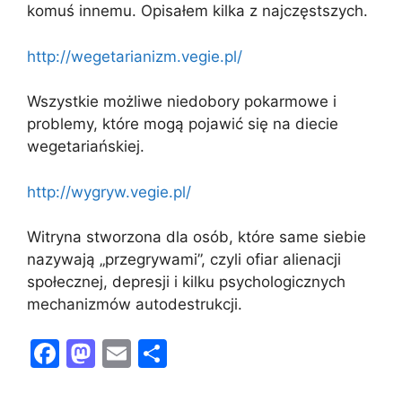
komuś innemu. Opisałem kilka z najczęstszych.
http://wegetarianizm.vegie.pl/
Wszystkie możliwe niedobory pokarmowe i
problemy, które mogą pojawić się na diecie
wegetariańskiej.
http://wygryw.vegie.pl/
Witryna stworzona dla osób, które same siebie
nazywają „przegrywami”, czyli ofiar alienacji
społecznej, depresji i kilku psychologicznych
mechanizmów autodestrukcji.
F
M
E
S
a
a
m
h