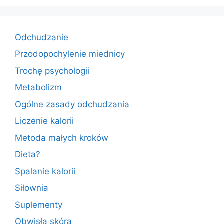
c
st
ai
ar
e
o
l
e
b
d
Odchudzanie
o
o
Przodopochylenie miednicy
o
n
Trochę psychologii
k
Metabolizm
Ogólne zasady odchudzania
Liczenie kalorii
Metoda małych kroków
Dieta?
Spalanie kalorii
Siłownia
Suplementy
Obwisła skóra